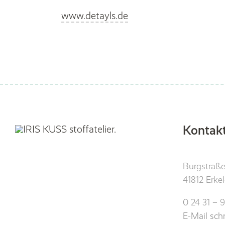
www.detayls.de
Kontak
Burgstraße
41812 Erke
0 24 31 – 
E-Mail sch