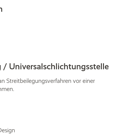
h
 / Universal­­schlichtungs­­stelle
 an Streitbeilegungsverfahren vor einer
ehmen.
Design